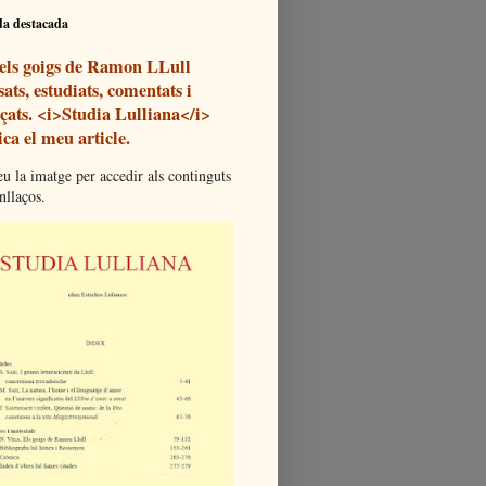
da destacada
 els goigs de Ramon LLull
ats, estudiats, comentats i
açats. <i>Studia Lulliana</i>
ca el meu article.
u la imatge per accedir als continguts
enllaços.