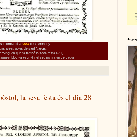
els go
s informació a
Dulia
de J. Arimany
Uns altres goigs de sant Narcís,
envinguda que fa també la seva festa avui,
 aquest blog tot escrivint el seu nom a un cercador
stol, la seva festa és el dia 28