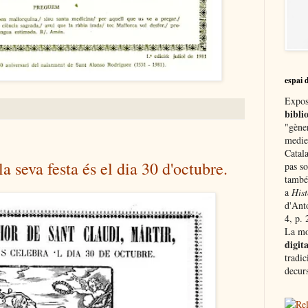
espai 
Expos
biblio
"gène
medie
Catala
a seva festa és el dia 30 d'octubre.
pas so
també
a
Hist
d'Ant
4, p. 
La mo
digita
tradic
decurs