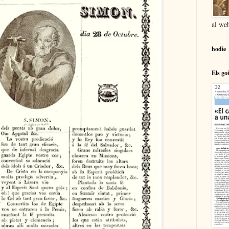
al we
hodie
Els go