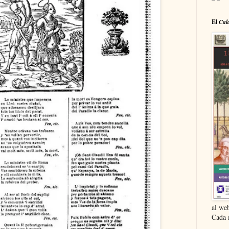
El
Cal
al we
Cada 