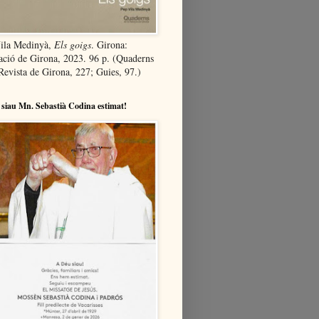
ila Medinyà,
Els goigs
. Girona:
ació de Girona, 2023. 96 p. (Quaderns
Revista de Girona, 227; Guies, 97.)
siau Mn. Sebastià Codina estimat!