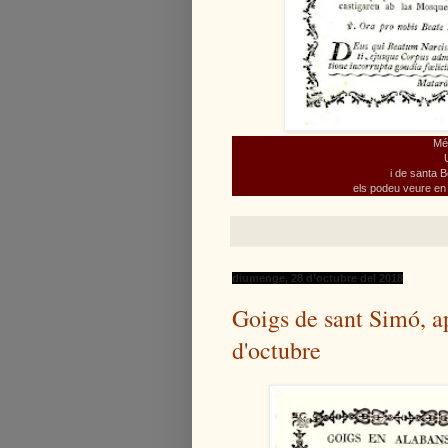
Mé
i de santa B
els podeu veure
en
diumenge, 28 d’octubre del 2018
Goigs de sant Simó, apò
d'octubre