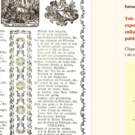
Entra
Tots
expos
enll
publi
Clique
i als 