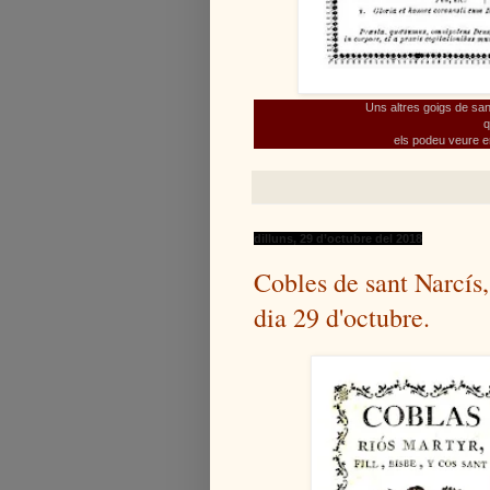
Uns altres goigs de san
q
els podeu veure en
dilluns, 29 d’octubre del 2018
Cobles de sant Narcís, 
dia 29 d'octubre.