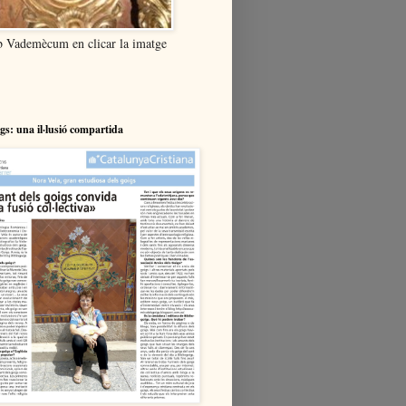
b Vademècum en clicar la imatge
igs: una il·lusió compartida