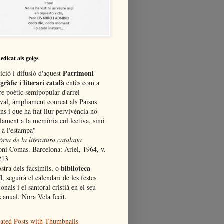
dedicat als goigs
Patrimoni
ició i difusió d'aquest
gràfic i literari català
entès com a
re poètic semipopular d'arrel
val, àmpliament conreat als Països
ns i que ha fiat llur pervivència no
lament a la memòria col.lectiva, sinó
 a l'estampa"
òria de la literatura catalana
oni Comas. Barcelona: Ariel, 1964, v.
213
biblioteca
stra dels facsímils, o
l
, seguirà el calendari de les festes
ionals i el santoral cristià en el seu
 anual. Nora Vela fecit.