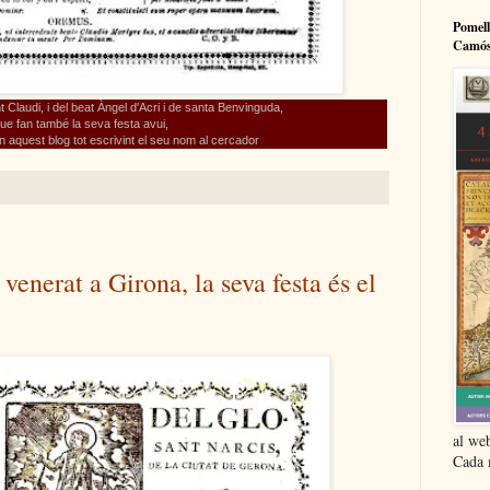
Pomell
Camós
t Claudi, i del beat Àngel d'Acri i de santa Benvinguda,
ue fan també la seva festa avui,
 aquest blog tot escrivint el seu nom al cercador
venerat a Girona, la seva festa és el
al we
Cada m