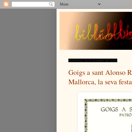
dimecres, 31 d’octubre del 2018
Goigs a sant Alonso R
Mallorca, la seva festa