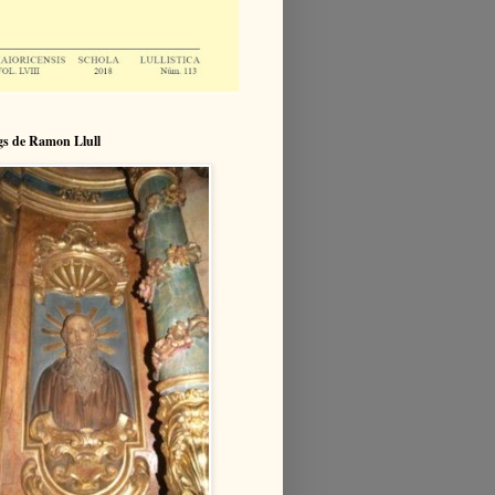
igs de Ramon Llull