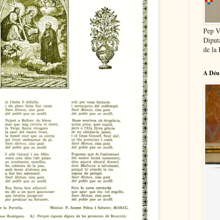
Pep V
Diput
de la 
A Déu 