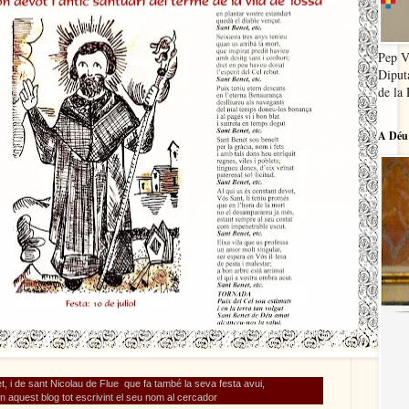
Pep V
Diput
de la 
A Déu 
t, i de sant Nicolau de Flue que fa també la seva
festa avui,
n aquest blog tot escrivint el seu nom al cercador