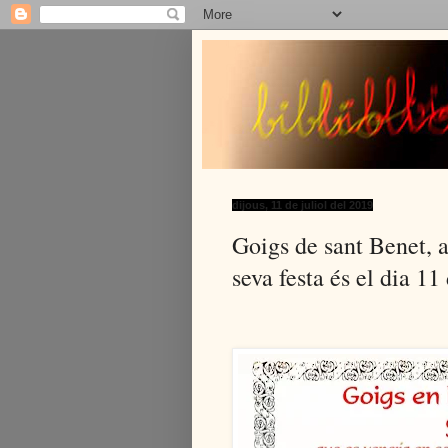
dijous, 11 de juliol del 2019
Goigs de sant Benet, ab
seva festa és el dia 11 