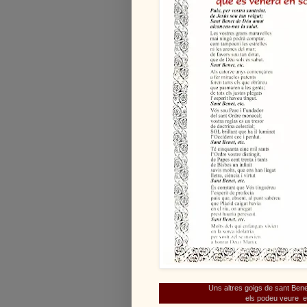
Uns altres goigs de sant Bene
els podeu veure
e