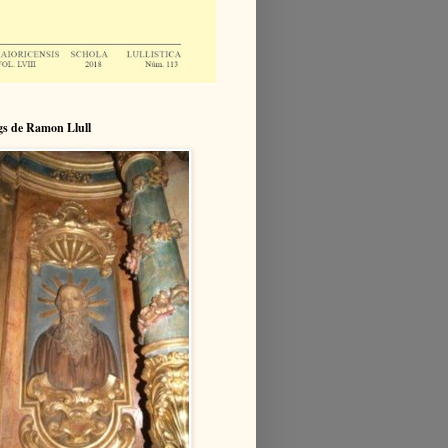
igs de Ramon Llull