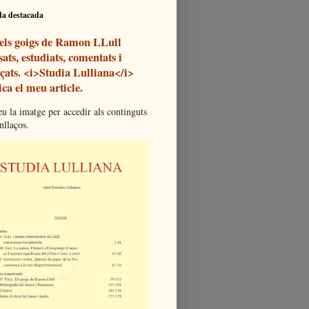
da destacada
 els goigs de Ramon LLull
ats, estudiats, comentats i
açats. <i>Studia Lulliana</i>
ca el meu article.
u la imatge per accedir als continguts
enllaços.