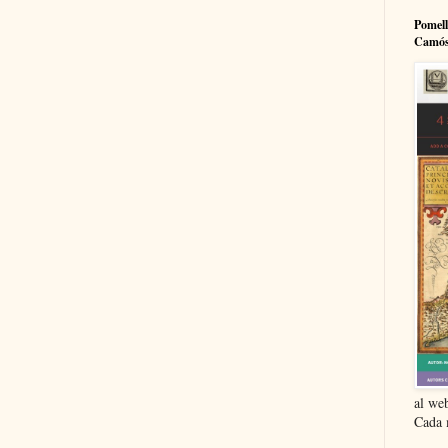
Pomell
Camós
al we
Cada m