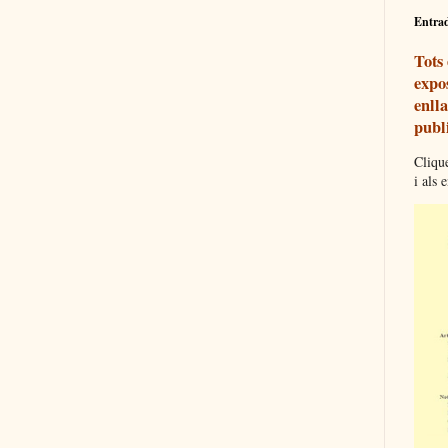
Entra
Tots
expos
enll
publi
Clique
i als 