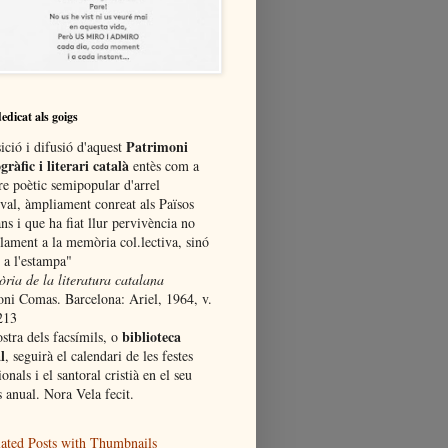
dedicat als goigs
Patrimoni
ició i difusió d'aquest
gràfic i literari català
entès com a
re poètic semipopular d'arrel
val, àmpliament conreat als Països
ns i que ha fiat llur pervivència no
lament a la memòria col.lectiva, sinó
 a l'estampa"
òria de la literatura catalana
oni Comas. Barcelona: Ariel, 1964, v.
213
biblioteca
stra dels facsímils, o
l
, seguirà el calendari de les festes
ionals i el santoral cristià en el seu
 anual. Nora Vela fecit.