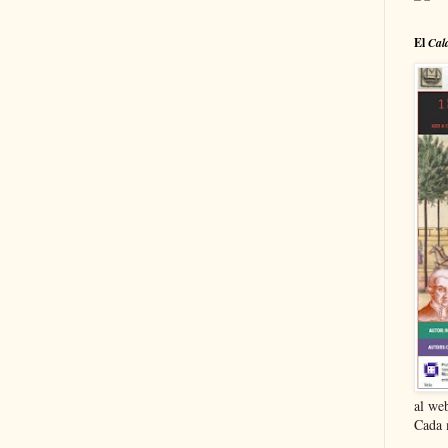
El
Cal
al we
Cada 