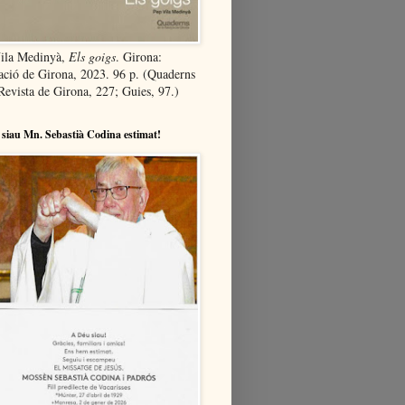
ila Medinyà,
Els goigs
. Girona:
ació de Girona, 2023. 96 p. (Quaderns
Revista de Girona, 227; Guies, 97.)
siau Mn. Sebastià Codina estimat!