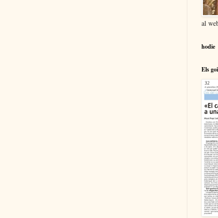
al we
hodie
Els go