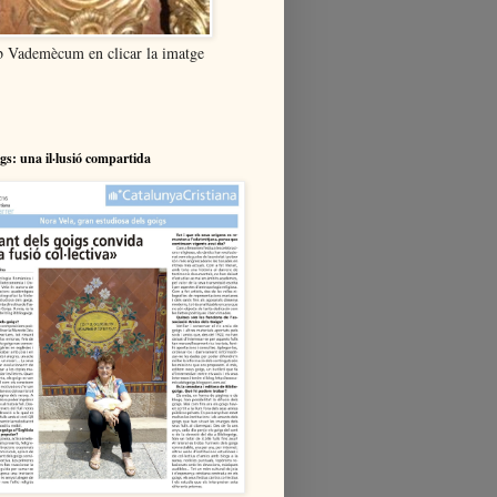
b Vademècum en clicar la imatge
igs: una il·lusió compartida