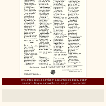
Uns altres goigs al santíssim Sagrament
els podeu trobar
en aquest blog tot escrivint el seu epígraf a un cercador.