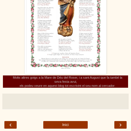
Molts
altres goigs a la Mare de Déu del Roser, i a sant August
que fa també
la
seva
festa
avui,
e
ls podeu
veure en aquest blog tot escrivint el seu nom al cercador
‹
›
Inici